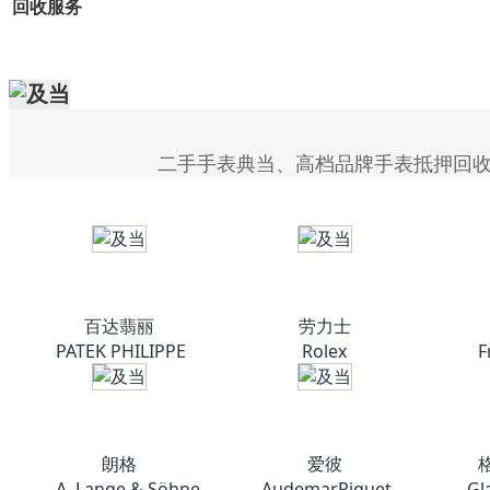
回收服务
二手手表典当、高档品牌手表抵押回
百达翡丽
劳力士
PATEK PHILIPPE
Rolex
F
朗格
爱彼
A. Lange & Söhne
AudemarPiguet
Gl