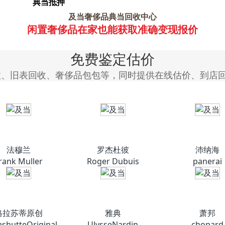
典当抵押
及当奢侈品典当回收中心
闲置奢侈品在家也能获取准确变现报价
免费鉴定估价
收、旧表回收、奢侈品包包等，同时提供在线估价、到店
法穆兰
罗杰杜彼
沛纳海
rank Muller
Roger Dubuis
panerai
格拉苏蒂原创
雅典
萧邦
ashutteOriginal
UlysseNardin
chopard