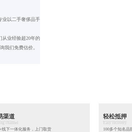
专业以二手奢侈品手
。
从业经验超20年的
询我们免费估价。
易渠道
轻松抵押
ing channel
Easy recovery
+线下一体化服务，上门取货
100多个知名