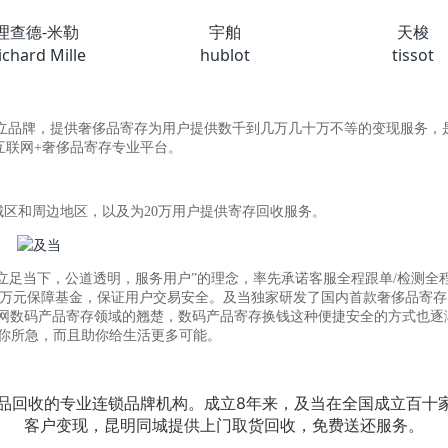
理查德-米勒
宇舶
天梭
ichard Mille
hublot
tissot
立品牌，提供奢侈品寄存为用户提供数千到几万几十万不等的变现服务，
互联网+奢侈品寄存专业平台。
城区和周边地区，以及为20万用户提供寄存回收服务。
当下，公道透明，服务用户”的理念，率先承诺客服全程跟单/检测全程
千万元保障基金，保证用户交易安全。
及当独家研发了国内首款奢侈品寄存
联网数码产品寄存领域的翘楚，数码产品寄存换钱这种便捷安全的方式也逐
你所急，而且助你给生活更多可能。
品回收的专业连锁品牌机构。成立8年来，及当在全国成立百十家
客户变现，昆明同城提供上门取货回收，免费送还服务。